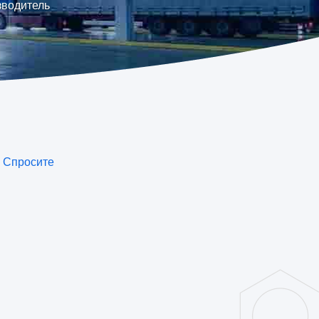
изводитель
е
Спросите