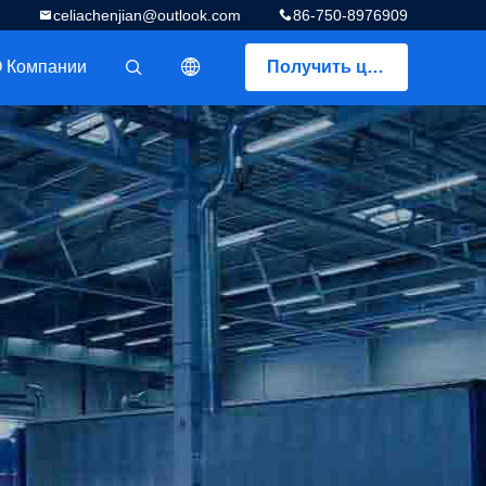
celiachenjian@outlook.com
86-750-8976909
 Компании
Получить цитату
描述