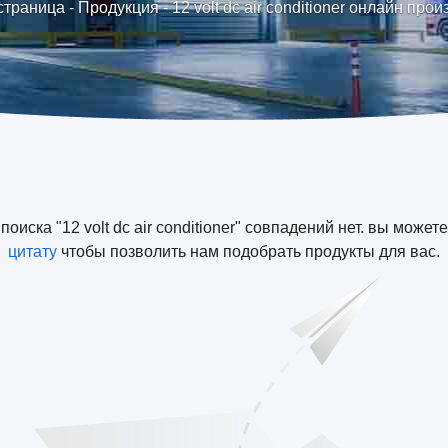
страница
-
Продукция
-
12 volt dc air conditioner онлайн про
поиска "12 volt dc air conditioner" совпадений нет. вы может
цитату
чтобы позволить нам подобрать продукты для вас.