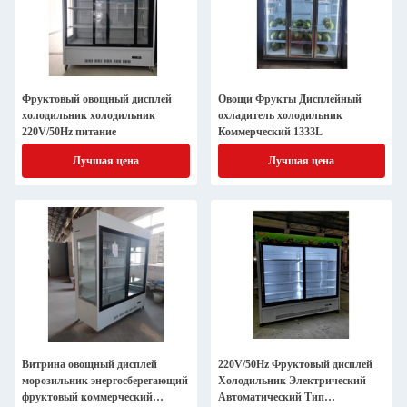
Фруктовый овощный дисплей
Овощи Фрукты Дисплейный
холодильник холодильник
охладитель холодильник
220V/50Hz питание
Коммерческий 1333L
Лучшая цена
Лучшая цена
Витрина овощный дисплей
220V/50Hz Фруктовый дисплей
морозильник энергосберегающий
Холодильник Электрический
фруктовый коммерческий
Автоматический Тип