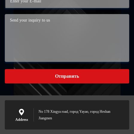
Отправить
No 178 Xingya road, город Yayao, город Heshan
Jiangmen
Address