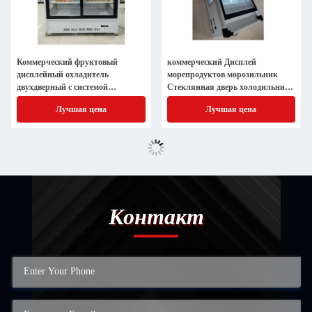
Коммерческий фруктовый
коммерческий Дисплей
дисплейный охладитель
морепродуктов морозильник
двухдверный с системой
Стеклянная дверь холодильник
охлаждения вентилятора
Столовая крыша Дисплейный
Лучшая цена
Лучшая цена
корпус
Контакт