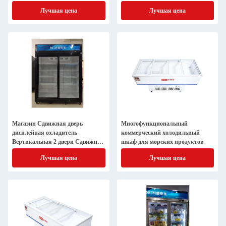
охладитель
Лучшая цена
Лучшая цена
Магазин Сдвижная дверь
Многофункциональный
дисплейная охладитель
коммерческий холодильный
Вертикальная 2 двери Сдвижная
шкаф для морских продуктов
стеклянная охладитель
Лучшая цена
Лучшая цена