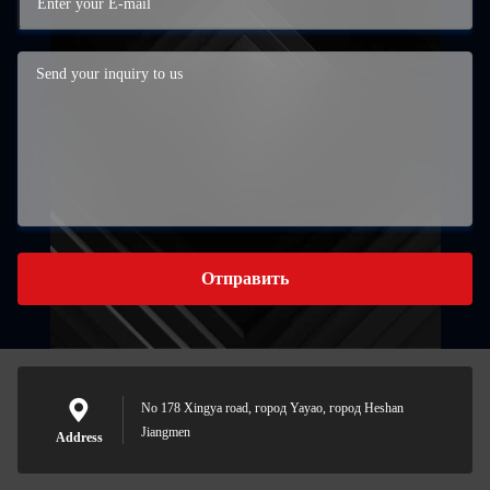
Отправить
No 178 Xingya road, город Yayao, город Heshan
Jiangmen
Address