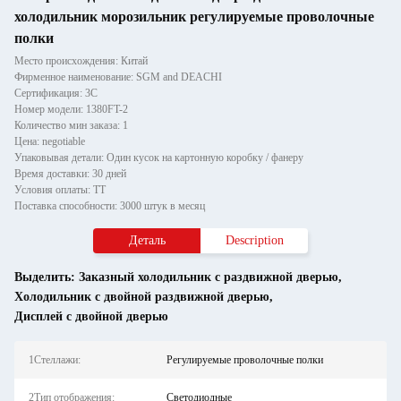
холодильник морозильник регулируемые проволочные
полки
Место происхождения: Китай
Фирменное наименование: SGM and DEACHI
Сертификация: 3C
Номер модели: 1380FT-2
Количество мин заказа: 1
Цена: negotiable
Упаковывая детали: Один кусок на картонную коробку / фанеру
Время доставки: 30 дней
Условия оплаты: ТТ
Поставка способности: 3000 штук в месяц
Деталь
Description
Выделить:
Заказный холодильник с раздвижной дверью
,
Холодильник с двойной раздвижной дверью
,
Дисплей с двойной дверью
1Стеллажи:
Регулируемые проволочные полки
2Тип отображения:
Светодиодные