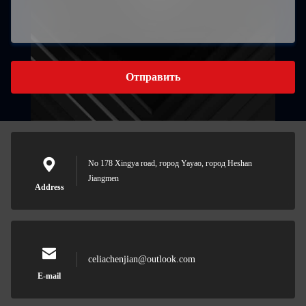
Отправить
No 178 Xingya road, город Yayao, город Heshan
Jiangmen
Address
celiachenjian@outlook.com
E-mail