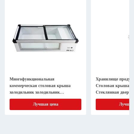
Многофункциональная
Хранилище продук
коммерческая столовая крыша
Столовая крыша х
холодильник холодильник
Стеклянная дверь 
стеклянная дверь витрина
В для прямого охл
Лучшая цена
Лучшая