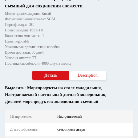
съемный для сохранения свежести
Место происхождения: Китай
Фирменное наименование: SGM
Сертификация: 3C
Номер модели: 165Т-1.8
Количество мин заказа: 1
Цена: negotiable
Упаковывая детали: пена и коробка
Время доставки: 30 дней
Условия оплаты: ТТ
Поставка способности: 4000 штук в месяц
Деталь
Description
Выделить:
Морепродукты на столе холодильник
,
Настраиваемый настольный дисплей холодильник
,
Дисплей морепродуктов холодильник съемный
1Напряжение:
Настраиваемый
2Тип отображения:
стеклянные двери