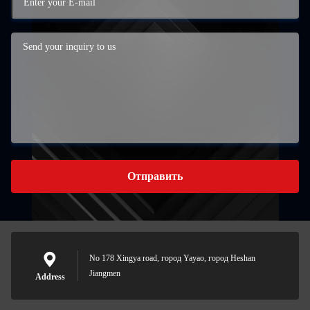
Отправить
No 178 Xingya road, город Yayao, город Heshan
Jiangmen
Address