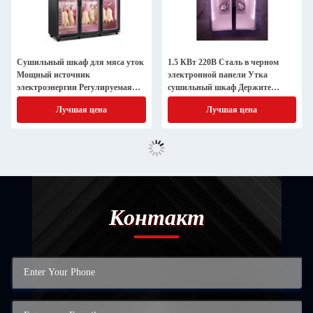
Сушильный шкаф для мяса уток
1.5 КВт 220В Сталь в черном
Мощный источник
электронной панели Утка
электроэнергии Регулируемая
сушильный шкаф Держите
температура
свежее оборудование
Лучшая цена
Лучшая цена
Контакт