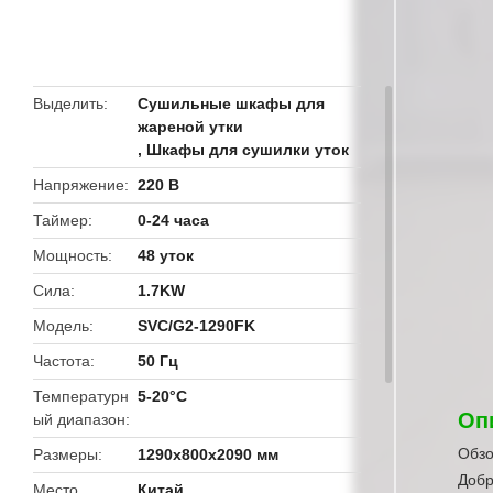
butto
Выделить
Сушильные шкафы для
жареной утки
,
Шкафы для сушилки уток
Напряжение
220 В
Таймер
0-24 часа
Мощность
48 уток
Сила
1.7KW
Модель
SVC/G2-1290FK
Частота
50 Гц
Температурн
5-20°C
Оп
ый диапазон
Обзо
Размеры
1290x800x2090 мм
Добр
Место
Китай