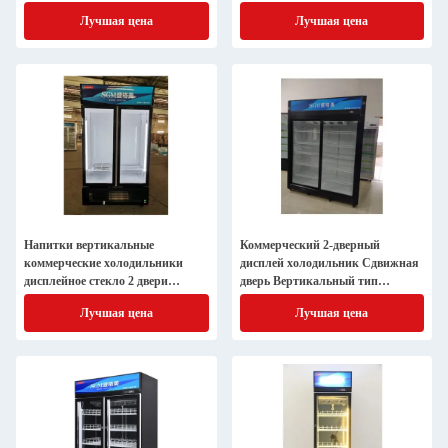
коммерческая витрина
Лучшая цена
Лучшая цена
холодильник
Напитки вертикальные
Коммерческий 2-дверный
коммерческие холодильники
дисплей холодильник Сдвижная
дисплейное стекло 2 двери
дверь Вертикальный тип
вертикальный охладитель
размораживания
Лучшая цена
Лучшая цена