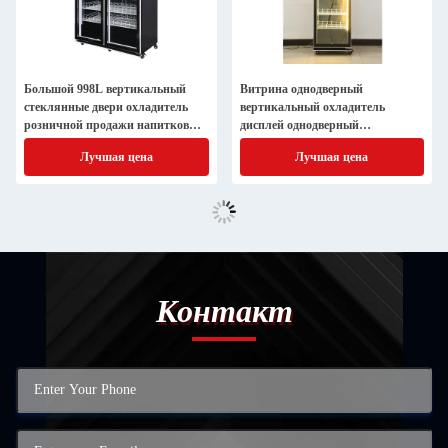
Большой 998L вертикальный
Витрина однодверный
стеклянные двери охладитель
вертикальный охладитель
розничной продажи напитков
дисплей однодверный
холодильник витрины
стеклянный холодильник
Лучшая цена
Лучшая цена
охладитель
Контакт