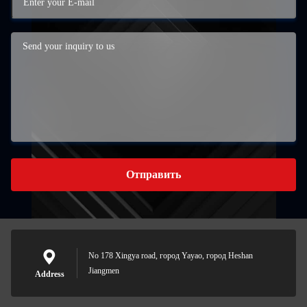
Отправить
No 178 Xingya road, город Yayao, город Heshan
Jiangmen
Address