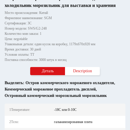
холодильник морозильник для выставки и хранения
Место происхождения: Китай
Фирменное наименование: SGM
Сертификация: 3C
Номер модели: SWS/G2-248
Количество мин заказа: 1
Цена: negotiable
Упаковывая детали: один кусок на коробку, 1179x670x920 мм
Время доставки: 30 дней
Условия оплаты: ТТ
Поставка способности: 3000 штук в месяц
Деталь
Description
Выделить:
Остров коммерческого мороженого охладителя
,
Коммерческий мороженое прохладитель дисплей
,
Островный коммерческий морозильный морозильник
1Temeperature:
-18C или 0-10C
2Тело:
гальванизированная плита