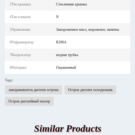
3Тип крышки:
Стеклянная крышка
4Тип климата:
N
5Применение:
Замороженное мясо, мороженое, напитки
6Рефрижератор:
R290A
7Конденсатор:
медная трубка
8Материал:
Окрашенный
Tags:
замораживатель дисплея острова
Остров дисплея холодильник
Остров дисплейный чиллер
Similar Products