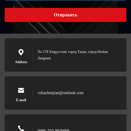
Отправить
No 178 Xingya road, город Yayao, город Heshan
Jiangmen
Address
celiachenjian@outlook.com
E-mail
0086-750-8976909