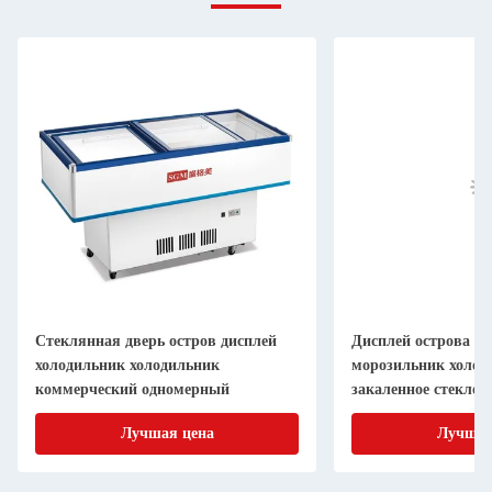
Стеклянная дверь остров дисплей
Дисплей острова м
холодильник холодильник
морозильник холод
коммерческий одномерный
закаленное стекло 
Лучшая цена
Лучшая